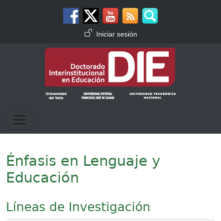
Pasar al contenido principal
Menú de cuenta de usuario
Iniciar sesión
Énfasis en Lenguaje y
Educación
Líneas de Investigación