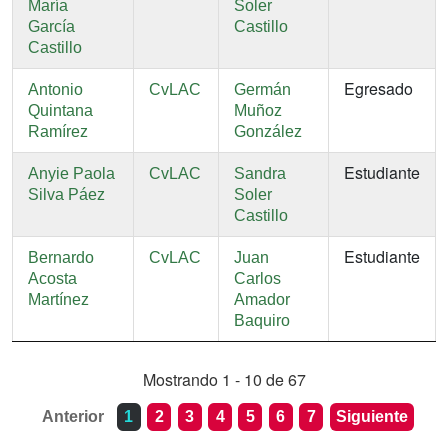
María
Soler
García
Castillo
Castillo
Egresado
Antonio
CvLAC
Germán
Quintana
Muñoz
Ramírez
González
Estudiante
Anyie Paola
CvLAC
Sandra
Silva Páez
Soler
Castillo
Estudiante
Bernardo
CvLAC
Juan
Acosta
Carlos
Martínez
Amador
Baquiro
Mostrando 1 - 10 de 67
Anterior
1
2
3
4
5
6
7
Siguiente