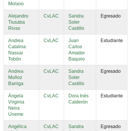
Molano
Egresado
Alejandro
CvLAC
Sandra
Tiusaba
Soler
Rivas
Castillo
Estudiante
Andrea
CvLAC
Juan
Catalina
Carlos
Nassar
Amador
Tobón
Baquiro
Egresado
Andrea
CvLAC
Sandra
Muñoz
Soler
Barriga
Castillo
Estudiante
Ángela
CvLAC
Dora Inés
Virginia
Calderón
Neira
Uneme
Egresado
Angélica
CvLAC
Sandra