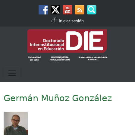
Pasar al contenido principal
Menú de cuenta de usuario
Iniciar sesión
Germán Muñoz González
Imagen