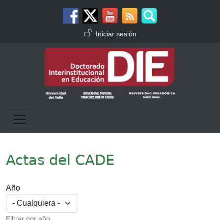
Pasar al contenido principal
Menú de cuenta de usuario
Iniciar sesión
Actas del CADE
Año
Filtrar por año