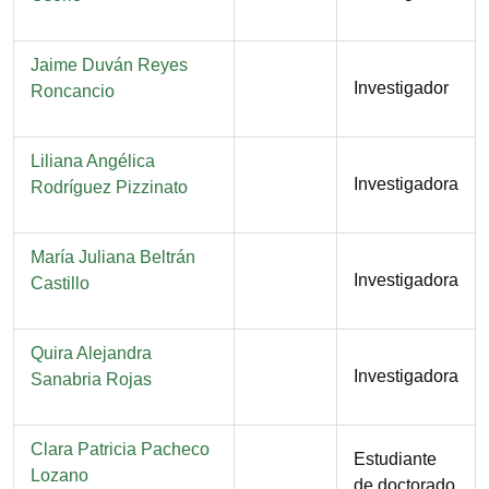
Nombre
Jaime Duván Reyes
Función
Investigador
Roncancio
Nombre
Liliana Angélica
Función
Investigadora
Rodríguez Pizzinato
Nombre
María Juliana Beltrán
Función
Investigadora
Castillo
Nombre
Quira Alejandra
Función
Investigadora
Sanabria Rojas
Nombre
Clara Patricia Pacheco
Función
Estudiante
Lozano
de doctorado