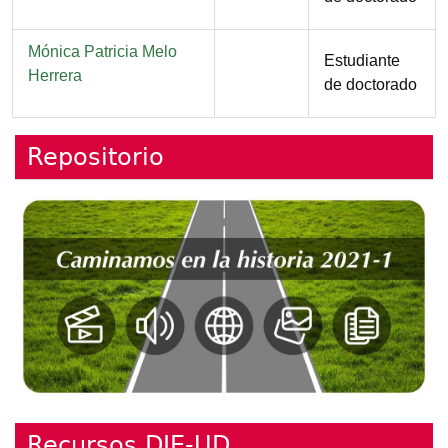
Nombre
Mónica Patricia Melo
Función
Estudiante
Herrera
de doctorado
Repositorio
Recursos DIE-UD