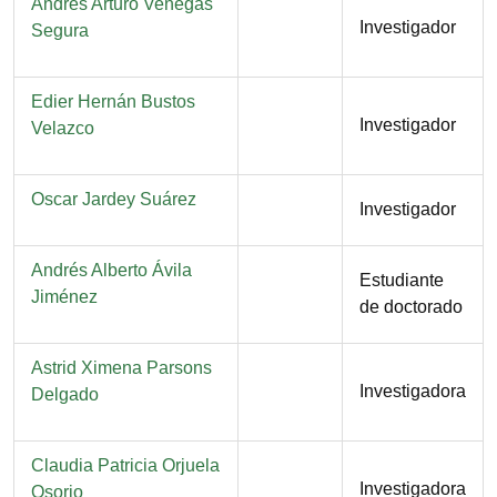
Nombre
Andrés Arturo Venegas
Función
Investigador
Segura
Nombre
Edier Hernán Bustos
Función
Investigador
Velazco
Nombre
Oscar Jardey Suárez
Función
Investigador
Nombre
Andrés Alberto Ávila
Función
Estudiante
Jiménez
de doctorado
Nombre
Astrid Ximena Parsons
Función
Investigadora
Delgado
Nombre
Claudia Patricia Orjuela
Función
Investigadora
Osorio