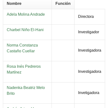
Nombre
Función
Nombre
Adela Molina Andrade
Función
Directora
Nombre
Charbel Niño El-Hani
Función
Investigador
Nombre
Norma Constanza
Función
Investigadora
Castaño Cuellar
Nombre
Rosa Inés Pedreros
Función
Investigadora
Martínez
Nombre
Nadenka Beatriz Melo
Función
Invetigadora
Brito