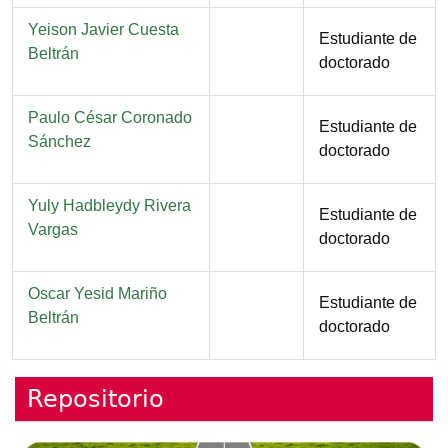
Nombre
Yeison Javier Cuesta
Función
Estudiante de
Beltrán
doctorado
Nombre
Paulo César Coronado
Función
Estudiante de
Sánchez
doctorado
Nombre
Yuly Hadbleydy Rivera
Función
Estudiante de
Vargas
doctorado
Nombre
Oscar Yesid Mariño
Función
Estudiante de
Beltrán
doctorado
Repositorio