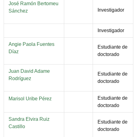
Nombre
José Ramón Bertomeu
Función
Investigador
Sánchez
Función
Investigador
Nombre
Angie Paola Fuentes
Función
Estudiante de
Díaz
doctorado
Nombre
Juan David Adame
Función
Estudiante de
Rodríguez
doctorado
Función
Estudiante de
Nombre
Marisol Uribe Pérez
doctorado
Nombre
Sandra Elvira Ruiz
Función
Estudiante de
Castillo
doctorado