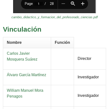
cambio_didactico_y_formacion_del_profesorado_ciencias.pdf
Vinculación
Nombre
Función
Nombre
Carlos Javier
Función
Director
Mosquera Suárez
Nombre
Álvaro García Martínez
Función
Investigador
Nombre
William Manuel Mora
Función
Investigador
Penagos