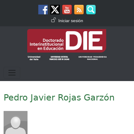
Pasar al contenido principal
Menú de cuenta de usuario
Iniciar sesión
Pedro Javier Rojas Garzón
Imagen