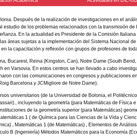
ación Académica
Actividades en DIE-U
onia. Después de la realización de investigaciones en el análi
al estudio de los problemas relacionados con la transmisión de 
eñanza. En la actualidad es Presidente de la Comisión Italiana 
as áreas sujetas a la implementación del Sistema Nacional de
en la capacitación y reflexión con grupos de profesores de toda 
lona, Bucarest, Reina (Kingston, Can), Notre Dame (South Bend,
ch en Varsovia. En estos centros se han llevado a cabo investi
naron con las comunicaciones en congresos y publicaciones en
 Roig Barcelona y JCMigliore de Notre Dame).
os universitarios (de la Universidad de Bolonia, el Politécnico
Sassari) , incluyendo la geometría (para Matemáticas de Física e
nstituciones de la geometría superior (para Matemáticas) geome
Matemáticas 1 ( de Química para las Ciencias de la Vida y Cienc
ímica) , Matemáticas 1 (de Matemáticas) , Elementos de Análisis
álculo B (Ingeniería) Métodos Matemáticos para la Economía (E