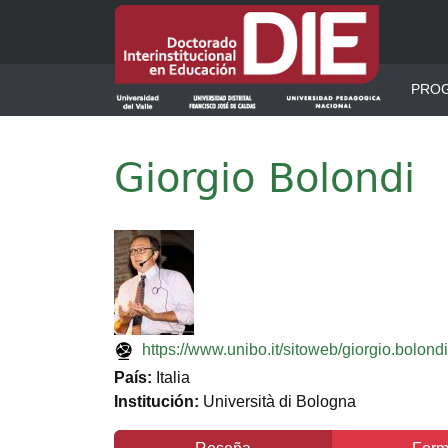
Pasar al contenido principal
Men
PRO
Giorgio Bolondi
Imagen
https://www.unibo.it/sitoweb/giorgio.bolondi
País:
Italia
Institución:
Università di Bologna