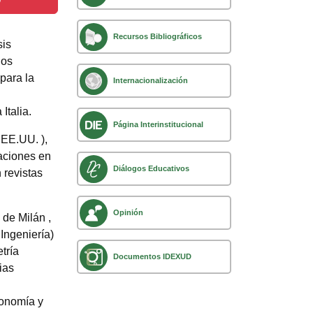
D
Recursos Bibliográficos
sis
los
para la
Internacionalización
Italia.
Página Interinstitucional
 EE.UU. ),
gaciones en
Diálogos Educativos
 revistas
Opinión
 de Milán ,
 Ingeniería)
tría
Documentos IDEXUD
ias
conomía y