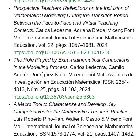
https://doi.org/10.29333/ejmste/14450
Prospective Teachers’ Reflections on the Inclusion of
Mathematical Modelling During the Transition Period
Between the Face-to-Face and Virtual Teaching
Contexts
. Carlos Ledezma, Adriana Breda, Vicenç Font
Moll. International Journal of Science and Mathematics
Education, Vol. 22, págs. 1057–1081, 2024.
https://doi.org/10.1007/s10763-023-10412-8
The Role Played by Extra-mathematical Connections
in the Modelling Process
. Carlos Ledezma, Camilo
Andrés Rodríguez-Nieto, Vicenç Font Moll. Avances de
Investigación en Educación Matemática, ISSN 2254-
4313, Núm. 25, págs. 81-103, 2024.
https://doi.org/10.35763/aiem25.6363
A Macro Tool to Characterize and Develop Key
Competencies for the Mathematics Teacher’ Practice
.
Luis Roberto Pino-Fan, Walter F. Castro & Vicenç Font
Moll. International Journal of Science and Mathematics
Education, ISSN 1573-1774, Vol. 21, págs. 1407–1432,