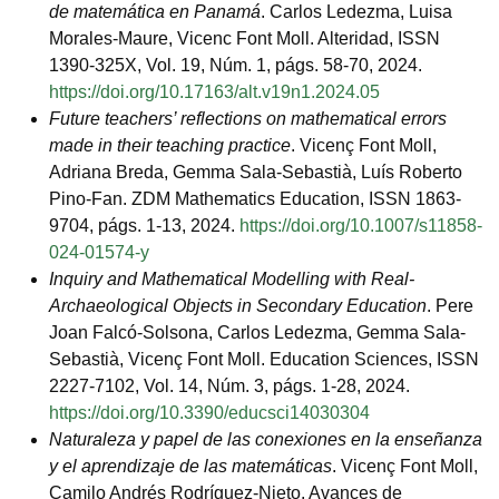
de matemática en Panamá
. Carlos Ledezma, Luisa
Morales-Maure, Vicenc Font Moll. Alteridad, ISSN
1390-325X, Vol. 19, Núm. 1, págs. 58-70, 2024.
https://doi.org/10.17163/alt.v19n1.2024.05
Future teachers’ reflections on mathematical errors
made in their teaching practice
. Vicenç Font Moll,
Adriana Breda, Gemma Sala‑Sebastià, Luís Roberto
Pino‑Fan. ZDM Mathematics Education, ISSN 1863-
9704, págs. 1-13, 2024.
https://doi.org/10.1007/s11858-
024-01574-y
Inquiry and Mathematical Modelling with Real-
Archaeological Objects in Secondary Education
. Pere
Joan Falcó-Solsona, Carlos Ledezma, Gemma Sala-
Sebastià, Vicenç Font Moll. Education Sciences, ISSN
2227-7102, Vol. 14, Núm. 3, págs. 1-28, 2024.
https://doi.org/10.3390/educsci14030304
Naturaleza y papel de las conexiones en la enseñanza
y el aprendizaje de las matemáticas
. Vicenç Font Moll,
Camilo Andrés Rodríguez-Nieto. Avances de