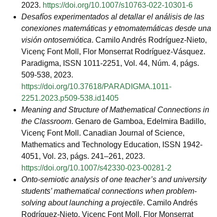
2023.
https://doi.org/10.1007/s10763-022-10301-6
Desafíos experimentados al detallar el análisis de las
conexiones matemáticas y etnomatemáticas desde una
visión ontosemiótica
. Camilo Andrés Rodríguez-Nieto,
Vicenç Font Moll, Flor Monserrat Rodríguez-Vásquez.
Paradigma, ISSN 1011-2251, Vol. 44, Núm. 4, págs.
509-538, 2023.
https://doi.org/10.37618/PARADIGMA.1011-
2251.2023.p509-538.id1405
Meaning and Structure of Mathematical Connections in
the Classroom
. Genaro de Gamboa, Edelmira Badillo,
Vicenç Font Moll. Canadian Journal of Science,
Mathematics and Technology Education, ISSN 1942-
4051, Vol. 23, págs. 241–261, 2023.
https://doi.org/10.1007/s42330-023-00281-2
Onto-semiotic analysis of one teacher’s and university
students’ mathematical connections when problem-
solving about launching a projectile
. Camilo Andrés
Rodríguez-Nieto, Vicenç Font Moll, Flor Monserrat