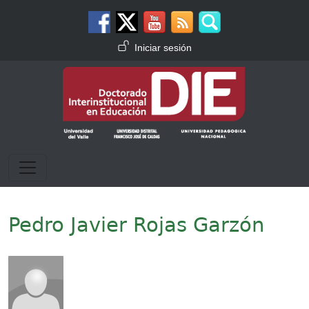
Pasar al contenido principal
Menú de cuenta de usuario
Iniciar sesión
Pedro Javier Rojas Garzón
Imagen