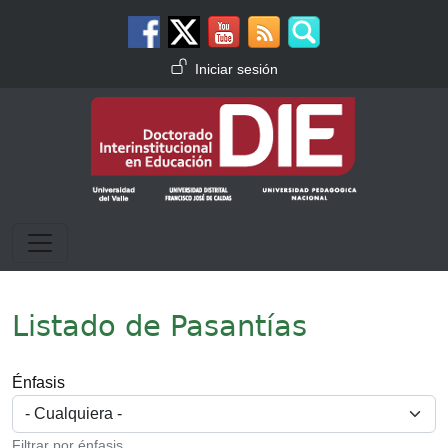
Pasar al contenido principal
Menú de cuenta de usuario
Iniciar sesión
Listado de Pasantías
Énfasis
Filtrar por énfasis