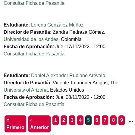
Consultar Ficha de Pasantía
Estudiante:
Lorena González Muñoz
Director de Pasantía:
Zandra Pedraza Gómez
,
Universidad de los Andes
,
Colombia
Fecha de Aprobación:
Jue, 17/11/2022 - 12:00
Consultar Ficha de Pasantía
Estudiante:
Daniel Alexander Rubiano Arévalo
Director de Pasantía:
Vicente Talanquer Artigas
,
The
University of Arizona
,
Estados Unidos
Fecha de Aprobación:
Jue, 03/11/2022 - 12:00
Consultar Ficha de Pasantía
Paginación
«
‹
1
2
3
4
5
6
7
8
9
…
Primera página
Página anterior
Primero
Anterior