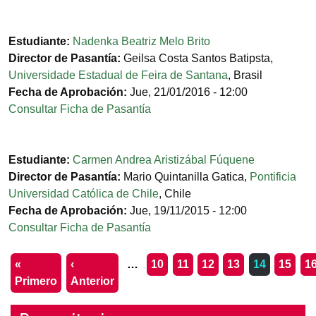
Estudiante:
Nadenka Beatriz Melo Brito
Director de Pasantía:
Geilsa Costa Santos Batipsta
,
Universidade Estadual de Feira de Santana
,
Brasil
Fecha de Aprobación:
Jue, 21/01/2016 - 12:00
Consultar Ficha de Pasantía
Estudiante:
Carmen Andrea Aristizábal Fúquene
Director de Pasantía:
Mario Quintanilla Gatica
,
Pontificia
Universidad Católica de Chile
,
Chile
Fecha de Aprobación:
Jue, 19/11/2015 - 12:00
Consultar Ficha de Pasantía
Paginación
«
‹
…
10
11
12
13
14
15
1
Primera página
Página anterior
Primero
Anterior