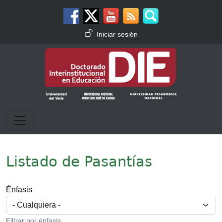
Pasar al contenido principal
Menú de cuenta de usuario
Iniciar sesión
Listado de Pasantías
Énfasis
Filtrar por énfasis