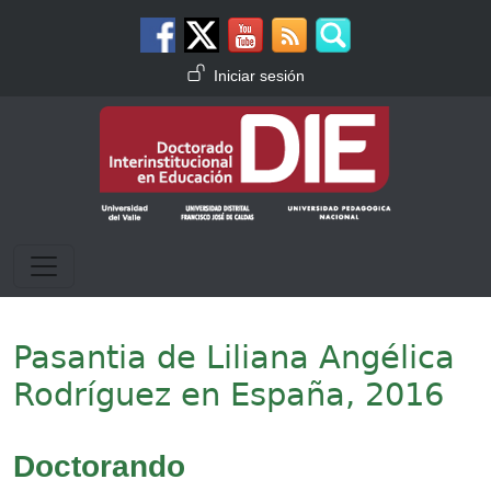
Pasar al contenido principal
Menú de cuenta de usuario
Iniciar sesión
Pasantia de Liliana Angélica
Rodríguez en España, 2016
Doctorando