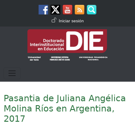
Pasar al contenido principal
Menú de cuenta de usuario
Iniciar sesión
Pasantia de Juliana Angélica
Molina Ríos en Argentina,
2017