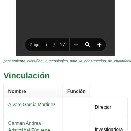
pensamiento_cientifico_y_tecnologico_para_la_construccion_de_ciudadani
Vinculación
Nombre
Función
Nombre
Álvaro García Martínez
Función
Director
Nombre
Carmen Andrea
Función
Investigadora
Aristizábal Fúquene