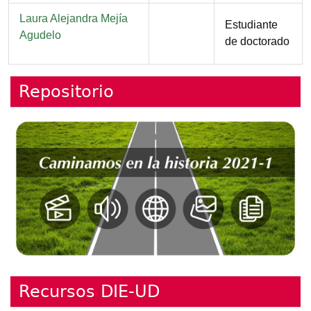
Nombre
Laura Alejandra Mejía
Función
Estudiante
Agudelo
de doctorado
Repositorio
Recursos DIE-UD