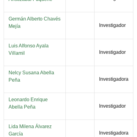
Nombre
Germán Alberto Chavés
Función
Investigador
Mejía
Nombre
Luis Alfonso Ayala
Función
Investigador
Villamil
Nombre
Nelcy Susana Abella
Función
Investigadora
Peña
Nombre
Leonardo Enrique
Función
Investigador
Abella Peña
Nombre
Lida Milena Álvarez
Función
Investigadora
García