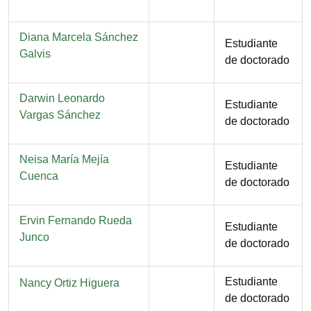
Nombre
Diana Marcela Sánchez
Función
Estudiante
Galvis
de doctorado
Nombre
Darwin Leonardo
Función
Estudiante
Vargas Sánchez
de doctorado
Nombre
Neisa María Mejía
Función
Estudiante
Cuenca
de doctorado
Nombre
Ervin Fernando Rueda
Función
Estudiante
Junco
de doctorado
Función
Estudiante
Nombre
Nancy Ortiz Higuera
de doctorado