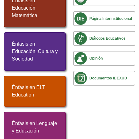
Énfasis en
Educación
Matemática
Página Interinstitucional
Diálogos Educativos
Énfasis en
Educación, Cultura y
Sociedad
Opinión
Documentos IDEXUD
Énfasis en ELT
Education
Énfasis en Lenguaje
y Educación