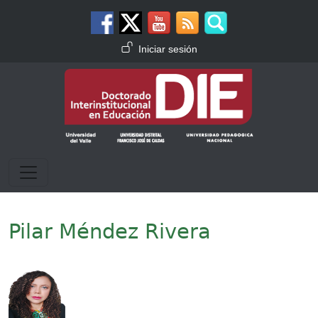
Pasar al contenido principal
Menú de cuenta de usuario
Iniciar sesión
Pilar Méndez Rivera
Imagen