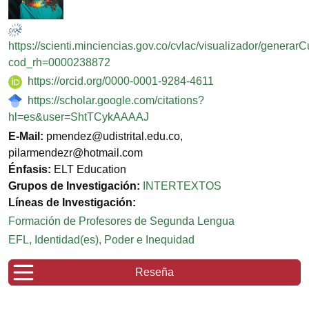
https://scienti.minciencias.gov.co/cvlac/visualizador/generar
cod_rh=0000238872
https://orcid.org/0000-0001-9284-4611
https://scholar.google.com/citations?
hl=es&user=ShtTCykAAAAJ
E-Mail:
pmendez@udistrital.edu.co,
pilarmendezr@hotmail.com
Énfasis:
ELT Education
Grupos de Investigación:
INTERTEXTOS
Líneas de Investigación:
Formación de Profesores de Segunda Lengua
EFL, Identidad(es), Poder e Inequidad
Reseña