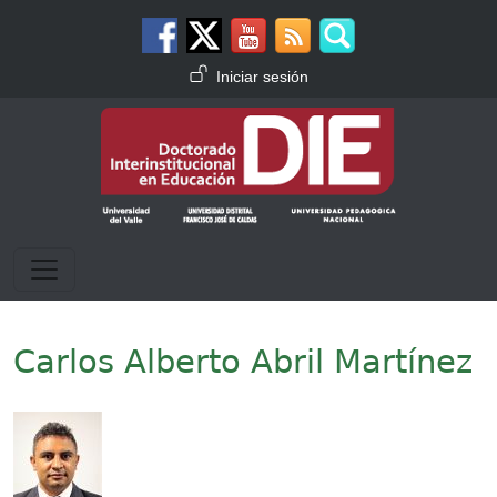
Pasar al contenido principal
Menú de cuenta de usuario
Iniciar sesión
Carlos Alberto Abril Martínez
Imagen