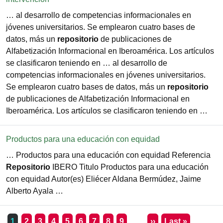
… al desarrollo de competencias informacionales en
jóvenes universitarios. Se emplearon cuatro bases de
datos, más un
repositorio
de publicaciones de
Alfabetización Informacional en Iberoamérica. Los artículos
se clasificaron teniendo en … al desarrollo de
competencias informacionales en jóvenes universitarios.
Se emplearon cuatro bases de datos, más un
repositorio
de publicaciones de Alfabetización Informacional en
Iberoamérica. Los artículos se clasificaron teniendo en …
Productos para una educación con equidad
… Productos para una educación con equidad Referencia
Repositorio
IBERO Titulo Productos para una educación
con equidad Autor(es) Eliécer Aldana Bermúdez, Jaime
Alberto Ayala …
Paginación
Siguiente página
Última pá
1
2
3
4
5
6
7
8
9
…
››
Last »