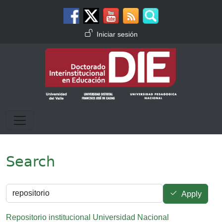
Pasar al contenido principal
Menú de cuenta de usuario
Iniciar sesión
Search
Apply
Repositorio institucional Universidad Nacional