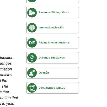
Recursos Bibliográficos
Internacionalización
Página Interinstitucional
ducation.
Diálogos Educativos
llenges
ormation
Opinión
articles
t the
. The
Documentos IDEXUD
s that
uation that
 to yield