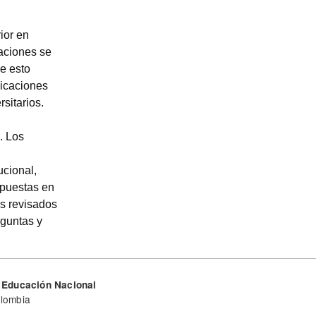
ior en
caciones se
e esto
licaciones
sitarios.
. Los
ucional,
opuestas en
os revisados
eguntas y
de Educación Nacional
olombia