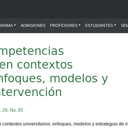
ú principal
GRAMA
ADMISIONES
PROFESORES
ESTUDIANTES
SE
ompetencias
 en contextos
enfoques, modelos y
ntervención
. 29, No. 65
contextos universitarios: enfoques, modelos y estrategias de i