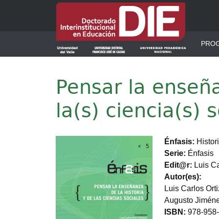
Pasar al contenido principal
Men
PRO
Pensar la enseña
la(s) ciencia(s) s
Imagen
Énfasis
Histo
Serie
Énfasis
Edit@r
Luis Ca
Autor(es)
Luis Carlos Ort
Augusto Jimén
ISBN
978-958