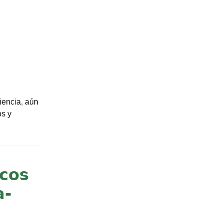
iencia, aún
os y
icos
a-