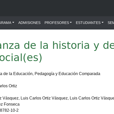
ú principal
GRAMA
ADMISIONES
PROFESORES
ESTUDIANTES
SE
nza de la historia y d
ocial(es)
ria de la Educación, Pedagogía y Educación Comparada
rlos Ortiz
iz Vásquez, Luis Carlos Ortiz Vásquez, Luis Carlos Ortiz Vásqu
ez Fonseca
-8782-10-2