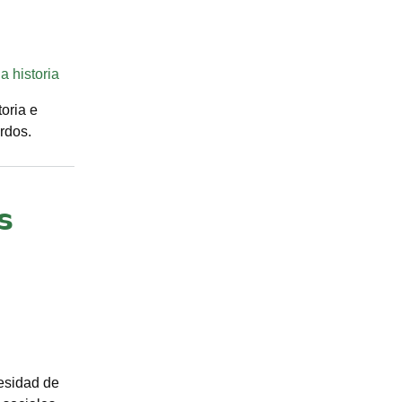
a historia
oria e
rdos.
s
cesidad de