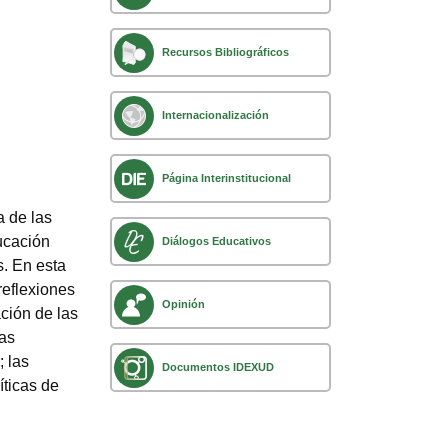
Recursos Bibliográficos
Internacionalización
Página Interinstitucional
a de las
ucación
Diálogos Educativos
s. En esta
reflexiones
Opinión
ación de las
las
; las
Documentos IDEXUD
íticas de