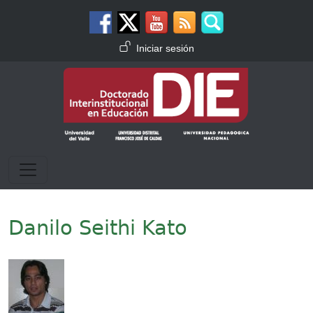
Pasar al contenido principal
Menú de cuenta de usuario
Iniciar sesión
Danilo Seithi Kato
Imagen