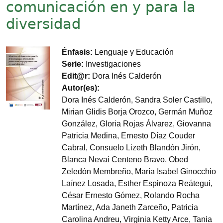
comunicación en y para la
diversidad
Imagen
Énfasis
Lenguaje y Educación
Serie
Investigaciones
Edit@r
Dora Inés Calderón
Autor(es)
Dora Inés Calderón, Sandra Soler Castillo,
Mirian Glidis Borja Orozco, Germán Muñoz
González, Gloria Rojas Álvarez, Giovanna
Patricia Medina, Ernesto Díaz Couder
Cabral, Consuelo Lizeth Blandón Jirón,
Blanca Nevai Centeno Bravo, Obed
Zeledón Membreño, María Isabel Ginocchio
Laínez Losada, Esther Espinoza Reátegui,
César Ernesto Gómez, Rolando Rocha
Martínez, Ada Janeth Zarceño, Patricia
Carolina Andreu, Virginia Ketty Arce, Tania