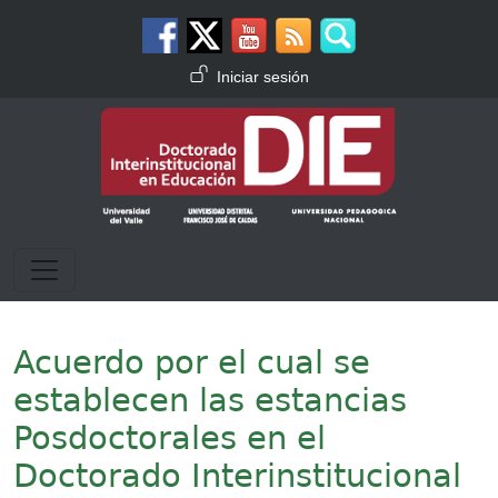
Pasar al contenido principal
Menú de cuenta de usuario
Iniciar sesión
Acuerdo por el cual se
establecen las estancias
Posdoctorales en el
Doctorado Interinstitucional