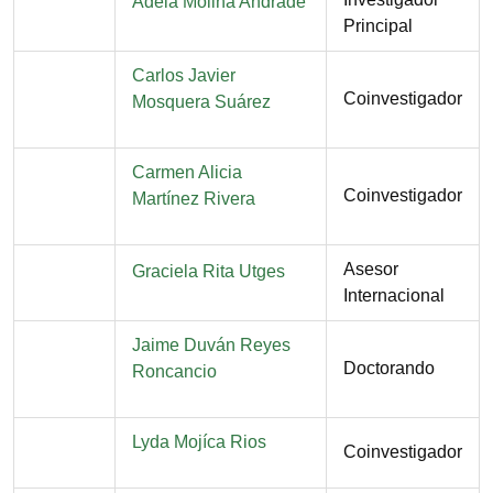
Nombre
Adela Molina Andrade
Principal
Nombre
Carlos Javier
Coinvestigador
Mosquera Suárez
Nombre
Carmen Alicia
Coinvestigador
Martínez Rivera
Asesor
Nombre
Graciela Rita Utges
Internacional
Nombre
Jaime Duván Reyes
Doctorando
Roncancio
Nombre
Lyda Mojíca Rios
Coinvestigador