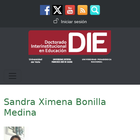
Pasar al contenido principal
Menú de cuenta de usuario
Iniciar sesión
Sandra Ximena Bonilla
Medina
Imagen