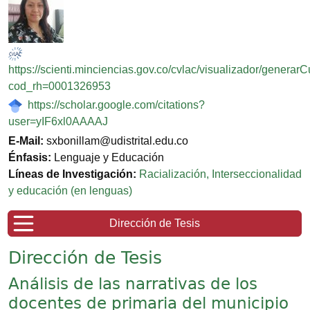
https://scienti.minciencias.gov.co/cvlac/visualizador/generar
cod_rh=0001326953
https://scholar.google.com/citations?
user=yIF6xl0AAAAJ
E-Mail:
sxbonillam@udistrital.edu.co
Énfasis:
Lenguaje y Educación
Líneas de Investigación:
Racialización, Interseccionalidad
y educación (en lenguas)
Dirección de Tesis
Dirección de Tesis
Análisis de las narrativas de los
docentes de primaria del municipio