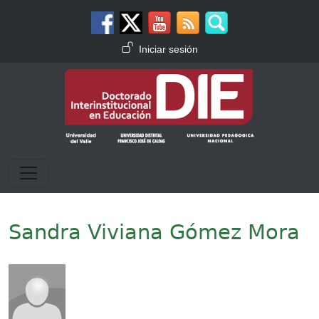
Pasar al contenido principal
Menú de cuenta de usuario
Iniciar sesión
Sandra Viviana Gómez Mora
Imagen