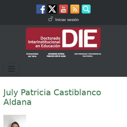
Pasar al contenido principal
Menú de cuenta de usuario
Iniciar sesión
July Patricia Castiblanco
Aldana
Imagen