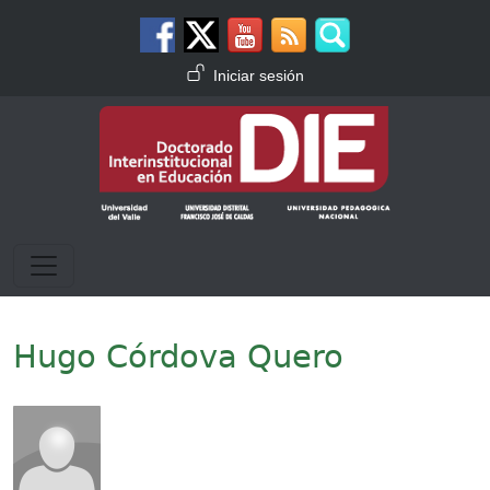
Pasar al contenido principal
Menú de cuenta de usuario
Iniciar sesión
Hugo Córdova Quero
Imagen