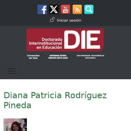
Pasar al contenido principal
Menú de cuenta de usuario
Iniciar sesión
Diana Patricia Rodríguez
Pineda
Imagen