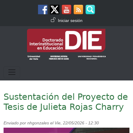
Pasar al contenido principal
Menú de cuenta de usuario
Iniciar sesión
Sustentación del Proyecto de
Tesis de Julieta Rojas Charry
Enviado por
nhgonzales
el
Vie, 22/05/2026 - 12:30
Imagen