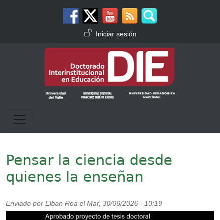
Pasar al contenido principal
Menú de cuenta de usuario
Iniciar sesión
Pensar la ciencia desde
quienes la enseñan
Enviado por
Elban Roa
el
Mar, 30/06/2026 - 10:19
Imagen