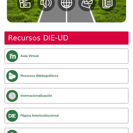
Recursos DIE-UD
Aula Virtual
Recursos Bibliográficos
Internacionalización
Página Interinstitucional