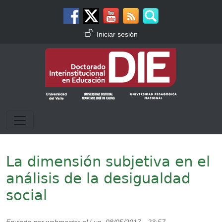
Pasar al contenido principal
Menú de cuenta de usuario
Iniciar sesión
La dimensión subjetiva en el
análisis de la desigualdad
social