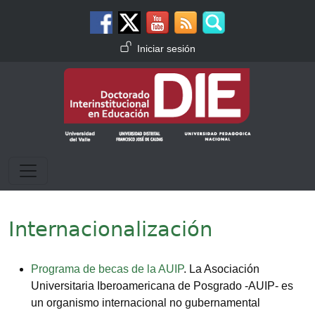
Pasar al contenido principal
Menú de cuenta de usuario
Iniciar sesión
Internacionalización
Programa de becas de la AUIP
. La Asociación
Universitaria Iberoamericana de Posgrado -AUIP- es
un organismo internacional no gubernamental