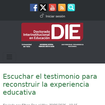
Pasar al contenido principal
Menú de cuenta de usuario
Iniciar sesión
Escuchar el testimonio para
reconstruir la experiencia
educativa