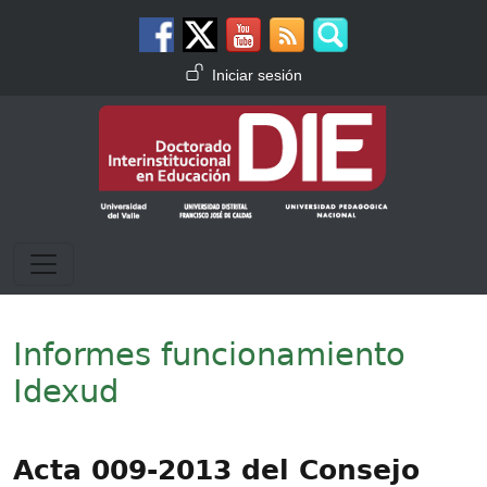
Pasar al contenido principal
Menú de cuenta de usuario
Iniciar sesión
Informes funcionamiento
Idexud
Acta 009-2013 del Consejo