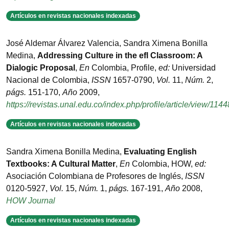
Artículos en revistas nacionales indexadas
José Aldemar Álvarez Valencia, Sandra Ximena Bonilla
Medina
,
Addressing Culture in the efl Classroom: A
Dialogic Proposal
,
En
Colombia
,
Profile
,
ed:
Universidad
Nacional de Colombia
,
ISSN
1657-0790
,
Vol.
11
,
Núm.
2
,
págs.
151-170
,
Año
2009
,
https://revistas.unal.edu.co/index.php/profile/article/view/1144
Artículos en revistas nacionales indexadas
Sandra Ximena Bonilla Medina
,
Evaluating English
Textbooks: A Cultural Matter
,
En
Colombia
,
HOW
,
ed:
Asociación Colombiana de Profesores de Inglés
,
ISSN
0120-5927
,
Vol.
15
,
Núm.
1
,
págs.
167-191
,
Año
2008
,
HOW Journal
Artículos en revistas nacionales indexadas