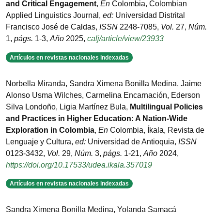
and Critical Engagement
,
En
Colombia
,
Colombian
Applied Linguistics Journal
,
ed:
Universidad Distrital
Francisco José de Caldas
,
ISSN
2248-7085
,
Vol.
27
,
Núm.
1
,
págs.
1-3
,
Año
2025
,
calj/article/view/23933
Artículos en revistas nacionales indexadas
Norbella Miranda, Sandra Ximena Bonilla Medina, Jaime
Alonso Usma Wilches, Carmelina Encarnación, Ederson
Silva Londoño, Ligia Martínez Bula
,
Multilingual Policies
and Practices in Higher Education: A Nation-Wide
Exploration in Colombia
,
En
Colombia
,
Íkala, Revista de
Lenguaje y Cultura
,
ed:
Universidad de Antioquia
,
ISSN
0123-3432
,
Vol.
29
,
Núm.
3
,
págs.
1-21
,
Año
2024
,
https://doi.org/10.17533/udea.ikala.357019
Artículos en revistas nacionales indexadas
Sandra Ximena Bonilla Medina, Yolanda Samacá