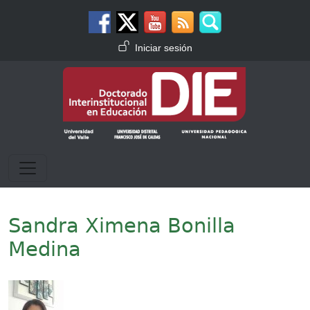
Pasar al contenido principal
Menú de cuenta de usuario
Iniciar sesión
Sandra Ximena Bonilla
Medina
Imagen