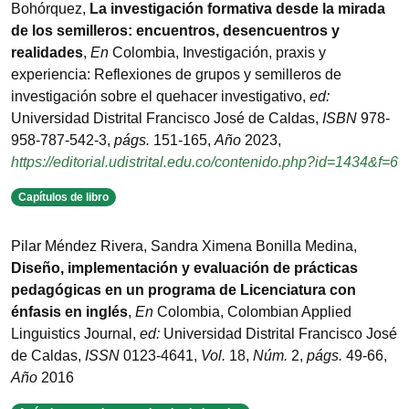
Bohórquez
,
La investigación formativa desde la mirada
de los semilleros: encuentros, desencuentros y
realidades
,
En
Colombia
,
Investigación, praxis y
experiencia: Reflexiones de grupos y semilleros de
investigación sobre el quehacer investigativo
,
ed:
Universidad Distrital Francisco José de Caldas
,
ISBN
978-
958-787-542-3
,
págs.
151-165
,
Año
2023
,
https://editorial.udistrital.edu.co/contenido.php?id=1434&f=6
Capítulos de libro
Pilar Méndez Rivera, Sandra Ximena Bonilla Medina
,
Diseño, implementación y evaluación de prácticas
pedagógicas en un programa de Licenciatura con
énfasis en inglés
,
En
Colombia
,
Colombian Applied
Linguistics Journal
,
ed:
Universidad Distrital Francisco José
de Caldas
,
ISSN
0123-4641
,
Vol.
18
,
Núm.
2
,
págs.
49-66
,
Año
2016