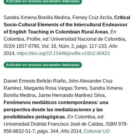
Artículos en revistas nacionales indexadas
Sandra Ximena Bonilla Medina, Ferney Cruz Arcila
,
Critical
Socio-Cultural Elements of the Intercultural Endeavour
of English Teaching in Colombian Rural Areas
,
En
Colombia
,
Profile
,
ed:
Universidad Nacional de Colombia
,
ISSN
1657-0790
,
Vol.
16
,
Núm.
2
,
págs.
117-133
,
Año
2014
,
https://doi.org/10.15446/profile.v16n2.40423
Artículos en revistas nacionales indexadas
Daniel Ernesto Beltrán Riaño, John Alexander Cruz
Ramírez, Margarita Rosa Vargas Torres, Sandra Ximena
Bonilla Medina, Jaime Hernando Martínez Silva
,
Fenómenos mediáticos contemporáneos: una
perspectiva desde las mediatizaciones y las
posibilidades pedagógicas
,
En
Colombia
,
ed:
Universidad Distrital Francisco José de Caldas
,
ISBN
978-
958-8832-51-7
,
págs.
344
,
Año
2014
,
Editorial UD