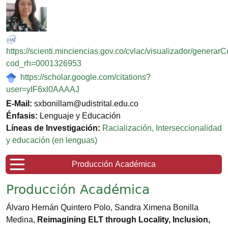
https://scienti.minciencias.gov.co/cvlac/visualizador/generar
cod_rh=0001326953
https://scholar.google.com/citations?
user=yIF6xl0AAAAJ
E-Mail:
sxbonillam@udistrital.edu.co
Énfasis:
Lenguaje y Educación
Líneas de Investigación:
Racialización, Interseccionalidad
y educación (en lenguas)
Producción Académica
Producción Académica
Álvaro Hernán Quintero Polo, Sandra Ximena Bonilla
Medina
,
Reimagining ELT through Locality, Inclusion,