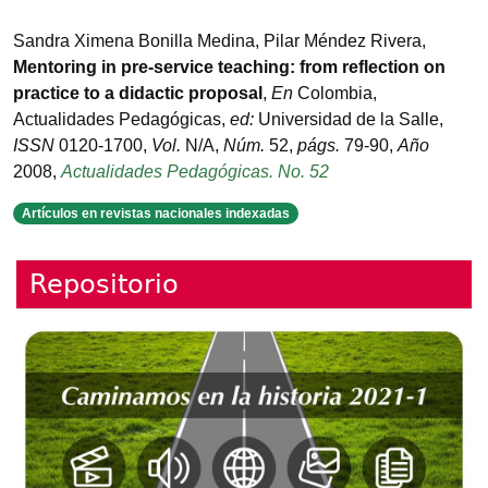
Sandra Ximena Bonilla Medina, Pilar Méndez Rivera
,
Mentoring in pre-service teaching: from reflection on
practice to a didactic proposal
,
En
Colombia
,
Actualidades Pedagógicas
,
ed:
Universidad de la Salle
,
ISSN
0120-1700
,
Vol.
N/A
,
Núm.
52
,
págs.
79-90
,
Año
2008
,
Actualidades Pedagógicas. No. 52
Artículos en revistas nacionales indexadas
Repositorio