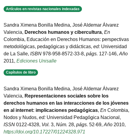
Artículos en revistas nacionales indexadas
Sandra Ximena Bonilla Medina, José Aldemar Álvarez
Valencia
,
Derechos humanos y cibercultura
,
En
Colombia
,
Educación en Derechos Humanos: perspectivas
metodológicas, pedagógicas y didácticas
,
ed:
Universidad
de La Salle
,
ISBN
978-958-8572-33-8
,
págs.
127-146
,
Año
2011
,
Ediciones Unisalle
Capítulos de libro
Sandra Ximena Bonilla Medina, José Aldemar Álvarez
Valencia
,
Representaciones sociales sobre los
derechos humanos en las interacciones de los jóvenes
en al internet: implicaciones pedagógicas
,
En
Colombia
,
Nodos y Nudos
,
ed:
Universidad Pedagógica Nacional
,
ISSN
0122-4328
,
Vol.
3
,
Núm.
28
,
págs.
52-69
,
Año
2010
,
https://doi.org/10.17227/01224328.971