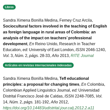
Libros
Sandra Ximena Bonilla Medina, Ferney Cruz Arcila
,
Sociocultural factors involved in the teaching of English
as foreign language in rural areas of Colombia: an
analysis of the impact on teachers’ professional
development
,
En
Reino Unido
,
Research in Teacher
Education
,
ed:
University of East London
,
ISSN
2046-1240
,
Vol.
3
,
Núm.
2
,
págs.
28-33
,
Año
2013
,
RITE Journal
Artículos en revistas internacionales indexadas
Sandra Ximena Bonilla Medina
,
Tefl educational
principles: a proposal for changing times
,
En
Colombia
,
Colombian Applied Linguistics Journal
,
ed:
Universidad
Distrital Francisco José de Caldas
,
ISSN
2248-7085
,
Vol.
14
,
Núm.
2
,
págs.
181-192
,
Año
2012
,
https://doi.org/10.14483/udistrital.jour.calj.2012.2.a11