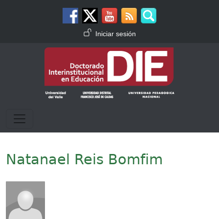
Pasar al contenido principal
Menú de cuenta de usuario
Iniciar sesión
Natanael Reis Bomfim
Imagen