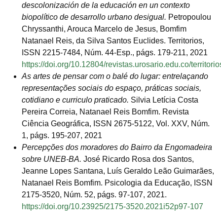
descolonización de la educación en un contexto
biopolítico de desarrollo urbano desigual.
Petropoulou
Chryssanthi, Arouca Marcelo de Jesus, Bomfim
Natanael Reis, da Silva Santos Euclides. Territorios,
ISSN 2215-7484, Núm. 44-Esp., págs. 179-211, 2021
https://doi.org/10.12804/revistas.urosario.edu.co/territori
As artes de pensar com o balé do lugar: entrelaçando
representações sociais do espaço, práticas sociais,
cotidiano e curriculo praticado.
Silvia Letícia Costa
Pereira Correia, Natanael Reis Bomfim. Revista
Ciência Geográfica, ISSN 2675-5122, Vol. XXV, Núm.
1, págs. 195-207, 2021
Percepções dos moradores do Bairro da Engomadeira
sobre UNEB-BA.
José Ricardo Rosa dos Santos,
Jeanne Lopes Santana, Luís Geraldo Leão Guimarães,
Natanael Reis Bomfim. Psicologia da Educação, ISSN
2175-3520, Núm. 52, págs. 97-107, 2021.
https://doi.org/10.23925/2175-3520.2021i52p97-107