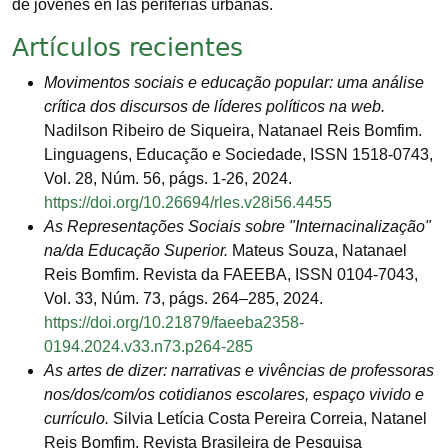
de jóvenes en las periferias urbanas.
Artículos recientes
Movimentos sociais e educação popular: uma análise
crítica dos discursos de líderes políticos na web.
Nadilson Ribeiro de Siqueira, Natanael Reis Bomfim.
Linguagens, Educação e Sociedade, ISSN 1518-0743,
Vol. 28, Núm. 56, págs. 1-26, 2024.
https://doi.org/10.26694/rles.v28i56.4455
As Representações Sociais sobre "Internacinalização"
na/da Educação Superior.
Mateus Souza, Natanael
Reis Bomfim. Revista da FAEEBA, ISSN 0104-7043,
Vol. 33, Núm. 73, págs. 264–285, 2024.
https://doi.org/10.21879/faeeba2358-
0194.2024.v33.n73.p264-285
As artes de dizer: narrativas e vivências de professoras
nos/dos/com/os cotidianos escolares, espaço vivido e
currículo.
Silvia Letícia Costa Pereira Correia, Natanel
Reis Bomfim. Revista Brasileira de Pesquisa