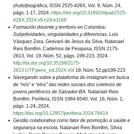
(Auto)biográfica, ISSN 2525-426X, Vol. 9, Núm. 24,
págs. 1-17, 2024.
https://doi.org/10.31892/rbpab2525-
426X.2024.v9.n24.e1168
Formación docente y territorio en Colombia:
Subjetividades, singularidades y diferencias.
Luis
Vásquez Zora, Geovani de Jesus da Silva, Natanael
Reis Bomfim. Cadernos de Pesquisa, ISSN 2175-
2613, Vol. 19, Núm. 52, págs. 199-223, 2024.
http://dx.doi.org/10.35168/2175-
2613.UTP.pens_ed.2024.Vol
19, Núm. 52.pp199-223
Navegando sobre a plataforma do instagram em busca
de “nós” e “elos” das redes sociais dos coletivos de
jovens periféricos de Salvador-BA.
Natanael Reis
Bomfim. Periferia, ISSN 1984-9540, Vol. 16, Núm. 1,
págs. 1-24, 2024.
https://doi.org/10.12957/periferia.2024.78414
Gestão colaborativa como fator de promoção à saúde e
segurança na escola.
Natanael Reis Bomfim, Sílvia