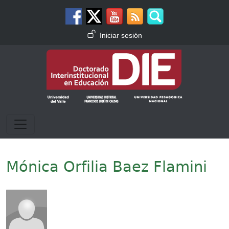
Pasar al contenido principal
Menú de cuenta de usuario
Iniciar sesión
Mónica Orfilia Baez Flamini
Imagen