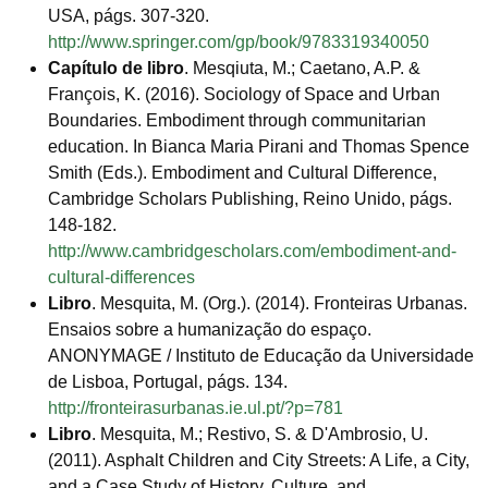
USA, págs. 307-320.
http://www.springer.com/gp/book/9783319340050
Capítulo de libro
. Mesqiuta, M.; Caetano, A.P. &
François, K. (2016). Sociology of Space and Urban
Boundaries. Embodiment through communitarian
education. In Bianca Maria Pirani and Thomas Spence
Smith (Eds.). Embodiment and Cultural Difference,
Cambridge Scholars Publishing, Reino Unido, págs.
148-182.
http://www.cambridgescholars.com/embodiment-and-
cultural-differences
Libro
. Mesquita, M. (Org.). (2014). Fronteiras Urbanas.
Ensaios sobre a humanização do espaço.
ANONYMAGE / Instituto de Educação da Universidade
de Lisboa, Portugal, págs. 134.
http://fronteirasurbanas.ie.ul.pt/?p=781
Libro
. Mesquita, M.; Restivo, S. & D'Ambrosio, U.
(2011). Asphalt Children and City Streets: A Life, a City,
and a Case Study of History, Culture, and