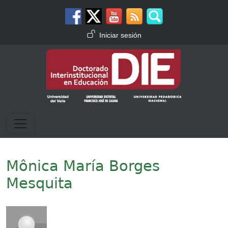
Pasar al contenido principal
Menú de cuenta de usuario
Iniciar sesión
Mônica María Borges
Mesquita
Imagen