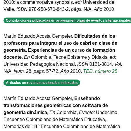
2010: a commemorative synopsis
,
ed:
Universidad del
Valle
,
ISBN
978-958-670-843-2
,
págs.
N/A
,
Año
2010
Contribuciones publicadas en anales/memorias de eventos internacionales
Martín Eduardo Acosta Gempeler
,
Dificultades de los
profesores para integrar el uso de cabri en clase de
geometría. Experiencias de un curso de formación
docente
,
En
Colombia
,
Tecne Episteme y Didaxis
,
ed:
Universidad Pedagogica Nacional
,
ISSN
0121-3814
,
Vol.
N/A
,
Núm.
28
,
págs.
57-72
,
Año
2010
,
TED, número 28
Artículos en revistas nacionales indexadas
Martín Eduardo Acosta Gempeler
,
Enseñando
transformaciones geométricas con software de
geometría dinámica
,
En
Colombia
,
Evento:
Undecimo
Encuentro Colombiano de Matemática Educativa
,
Memorias del 11º Encuentro Colombiano de Matemática