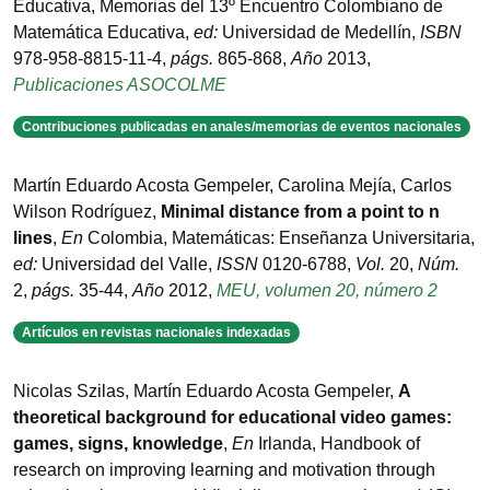
Educativa
,
Memorias del 13º Encuentro Colombiano de
Matemática Educativa
,
ed:
Universidad de Medellín
,
ISBN
978-958-8815-11-4
,
págs.
865-868
,
Año
2013
,
Publicaciones ASOCOLME
Contribuciones publicadas en anales/memorias de eventos nacionales
Martín Eduardo Acosta Gempeler, Carolina Mejía, Carlos
Wilson Rodríguez
,
Minimal distance from a point to n
lines
,
En
Colombia
,
Matemáticas: Enseñanza Universitaria
,
ed:
Universidad del Valle
,
ISSN
0120-6788
,
Vol.
20
,
Núm.
2
,
págs.
35-44
,
Año
2012
,
MEU, volumen 20, número 2
Artículos en revistas nacionales indexadas
Nicolas Szilas, Martín Eduardo Acosta Gempeler
,
A
theoretical background for educational video games:
games, signs, knowledge
,
En
Irlanda
,
Handbook of
research on improving learning and motivation through