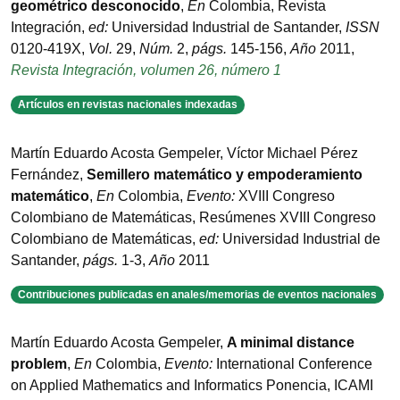
geométrico desconocido
,
En
Colombia
,
Revista
Integración
,
ed:
Universidad Industrial de Santander
,
ISSN
0120-419X
,
Vol.
29
,
Núm.
2
,
págs.
145-156
,
Año
2011
,
Revista Integración, volumen 26, número 1
Artículos en revistas nacionales indexadas
Martín Eduardo Acosta Gempeler, Víctor Michael Pérez
Fernández
,
Semillero matemático y empoderamiento
matemático
,
En
Colombia
,
Evento:
XVIII Congreso
Colombiano de Matemáticas
,
Resúmenes XVIII Congreso
Colombiano de Matemáticas
,
ed:
Universidad Industrial de
Santander
,
págs.
1-3
,
Año
2011
Contribuciones publicadas en anales/memorias de eventos nacionales
Martín Eduardo Acosta Gempeler
,
A minimal distance
problem
,
En
Colombia
,
Evento:
International Conference
on Applied Mathematics and Informatics Ponencia
,
ICAMI