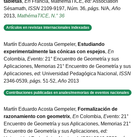
tabletas
,
En
Francia
,
MathémaTICE
,
ed:
Association
Sésamath
,
ISSN
2109-9197
,
Núm.
36
,
págs.
N/A
,
Año
2013
,
MathémaTICE, N.° 36
Artículos en revistas internacionales indexadas
Martín Eduardo Acosta Gempeler
,
Estudiando
experimentalmente las cónicas con espejos
,
En
Colombia
,
Evento:
21° Encuentro de Geometría y sus
Aplicaciones
,
Memorias 21° Encuentro de Geometría y sus
Aplicaciones
,
ed:
Universidad Pedagógica Nacional
,
ISSN
2346-0539
,
págs.
51-52
,
Año
2013
Contribuciones publicadas en anales/memorias de eventos nacionales
Martín Eduardo Acosta Gempeler
,
Formalización de
razonamiento con geometrix
,
En
Colombia
,
Evento:
21°
Encuentro de Geometría y sus Aplicaciones
,
Memorias 21°
Encuentro de Geometría y sus Aplicaciones
,
ed: