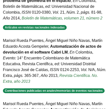
problema de geometría en el espacio
,
En
Colombia
,
Boletín de Matemáticas
,
ed:
Universidad Nacional de
Colombia
,
ISSN
0120-0380
,
Vol.
21
,
Núm.
2
,
págs.
81-98
,
Año
2014
,
Boletín de Matemáticas, volumen 21, número 2
Artículos en revistas nacionales indexadas
Marisol Rueda Puentes, Ángel Miguel Niño Navas, Martín
Eduardo Acosta Gempeler
,
Automatización de actos de
devolución en el software Cabri LM
,
En
Colombia
,
Evento:
14° Encuentro Colombiano de Matemática
Educativa
,
Revista Científica
,
ed:
Universidad Distrital
Francisco José de Caldas
,
ISSN
0124-2253
,
Vol.
N/A
,
Núm.
Extra
,
págs.
365-367
,
Año
2013
,
Revista Científica. No.
Extra, año 2013
Contribuciones publicadas en anales/memorias de eventos nacionales
Marisol Rueda Puentes, Ángel Miguel Niño Navas, Martín