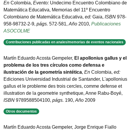
En
Colombia
,
Evento:
Undecimo Encuentro Colombiano de
Matemática Educativa
,
Memorias del 11º Encuentro
Colombiano de Matemática Educativa
,
ed:
Gaia
,
ISBN
978-
958-98732-2-9
,
págs.
572-581
,
Año
2010
,
Publicaciones
ASOCOLME
Contribuciones publicadas en anales/memorias de eventos nacionales
Martín Eduardo Acosta Gempeler
,
El apollonius gallus y el
problema de los tres círculos como defensa e
ilustración de la geometría sintética
,
En
Colombia
,
ed:
Ediciones Universidad Industrial de Santander
,
L'apollonius
gallus et le probleme des trois cercles, comme defense et
illustration de la geometrie synthetique
,
Anne Rabu-Boyé
,
ISBN
9789588504100
,
págs.
190
,
Año
2009
Otros documentos
Martín Eduardo Acosta Gempeler, Jorge Enrique Fiallo