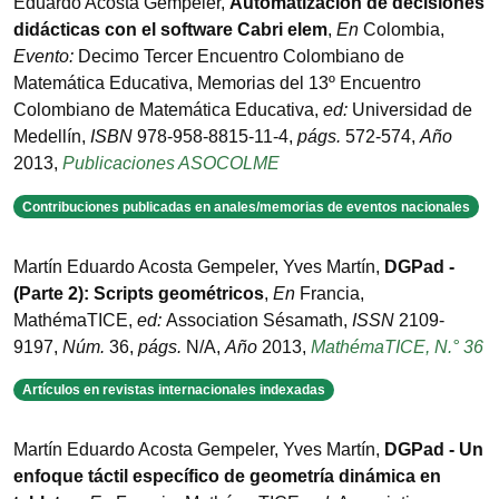
Eduardo Acosta Gempeler
,
Automatización de decisiones
didácticas con el software Cabri elem
,
En
Colombia
,
Evento:
Decimo Tercer Encuentro Colombiano de
Matemática Educativa
,
Memorias del 13º Encuentro
Colombiano de Matemática Educativa
,
ed:
Universidad de
Medellín
,
ISBN
978-958-8815-11-4
,
págs.
572-574
,
Año
2013
,
Publicaciones ASOCOLME
Contribuciones publicadas en anales/memorias de eventos nacionales
Martín Eduardo Acosta Gempeler, Yves Martín
,
DGPad -
(Parte 2): Scripts geométricos
,
En
Francia
,
MathémaTICE
,
ed:
Association Sésamath
,
ISSN
2109-
9197
,
Núm.
36
,
págs.
N/A
,
Año
2013
,
MathémaTICE, N.° 36
Artículos en revistas internacionales indexadas
Martín Eduardo Acosta Gempeler, Yves Martín
,
DGPad - Un
enfoque táctil específico de geometría dinámica en