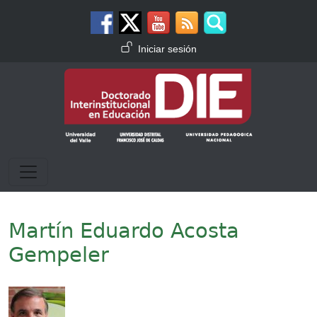
Pasar al contenido principal
Menú de cuenta de usuario
Iniciar sesión
Martín Eduardo Acosta
Gempeler
Imagen