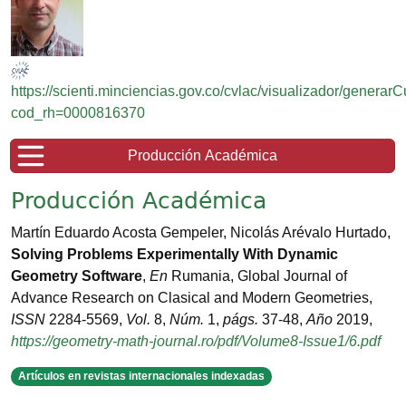
https://scienti.minciencias.gov.co/cvlac/visualizador/generar
cod_rh=0000816370
Producción Académica
Producción Académica
Martín Eduardo Acosta Gempeler, Nicolás Arévalo Hurtado
,
Solving Problems Experimentally With Dynamic
Geometry Software
,
En
Rumania
,
Global Journal of
Advance Research on Clasical and Modern Geometries
,
ISSN
2284-5569
,
Vol.
8
,
Núm.
1
,
págs.
37-48
,
Año
2019
,
https://geometry-math-journal.ro/pdf/Volume8-Issue1/6.pdf
Artículos en revistas internacionales indexadas