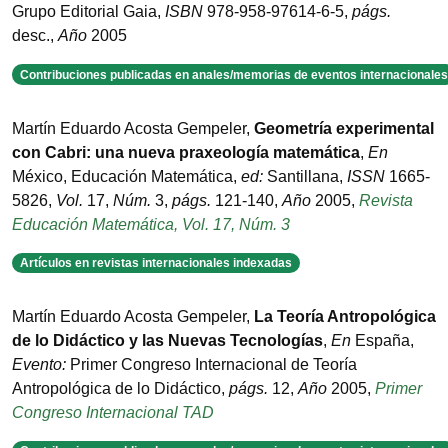
Grupo Editorial Gaia
,
ISBN
978-958-97614-6-5
,
págs.
desc.
,
Año
2005
Contribuciones publicadas en anales/memorias de eventos internacionales
Martín Eduardo Acosta Gempeler
,
Geometría experimental
con Cabri: una nueva praxeología matemática
,
En
México
,
Educación Matemática
,
ed:
Santillana
,
ISSN
1665-
5826
,
Vol.
17
,
Núm.
3
,
págs.
121-140
,
Año
2005
,
Revista
Educación Matemática, Vol. 17, Núm. 3
Artículos en revistas internacionales indexadas
Martín Eduardo Acosta Gempeler
,
La Teoría Antropológica
de lo Didáctico y las Nuevas Tecnologías
,
En
España
,
Evento:
Primer Congreso Internacional de Teoría
Antropológica de lo Didáctico
,
págs.
12
,
Año
2005
,
Primer
Congreso Internacional TAD