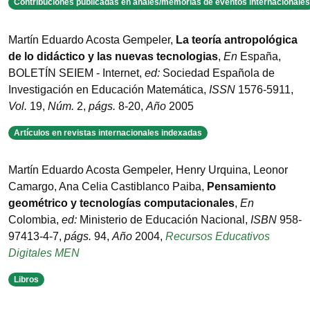
Contribuciones publicadas en anales/memorias de eventos internacionales
Martín Eduardo Acosta Gempeler
,
La teoría antropológica
de lo didáctico y las nuevas tecnologias
,
En
España
,
BOLETÍN SEIEM - Internet
,
ed:
Sociedad Española de
Investigación en Educación Matemática
,
ISSN
1576-5911
,
Vol.
19
,
Núm.
2
,
págs.
8-20
,
Año
2005
Artículos en revistas internacionales indexadas
Martín Eduardo Acosta Gempeler, Henry Urquina, Leonor
Camargo, Ana Celia Castiblanco Paiba
,
Pensamiento
geométrico y tecnologías computacionales
,
En
Colombia
,
ed:
Ministerio de Educación Nacional
,
ISBN
958-
97413-4-7
,
págs.
94
,
Año
2004
,
Recursos Educativos
Digitales MEN
Libros