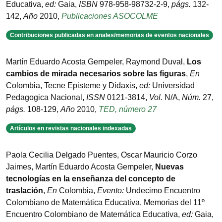
Educativa
,
ed:
Gaia
,
ISBN
978-958-98732-2-9
,
págs.
132-
142
,
Año
2010
,
Publicaciones ASOCOLME
Contribuciones publicadas en anales/memorias de eventos nacionales
Martín Eduardo Acosta Gempeler, Raymond Duval
,
Los
cambios de mirada necesarios sobre las figuras
,
En
Colombia
,
Tecne Episteme y Didaxis
,
ed:
Universidad
Pedagogica Nacional
,
ISSN
0121-3814
,
Vol.
N/A
,
Núm.
27
,
págs.
108-129
,
Año
2010
,
TED, número 27
Artículos en revistas nacionales indexadas
Paola Cecilia Delgado Puentes, Oscar Mauricio Corzo
Jaimes, Martín Eduardo Acosta Gempeler
,
Nuevas
tecnologías en la enseñanza del concepto de
traslación
,
En
Colombia
,
Evento:
Undecimo Encuentro
Colombiano de Matemática Educativa
,
Memorias del 11º
Encuentro Colombiano de Matemática Educativa
,
ed:
Gaia
,