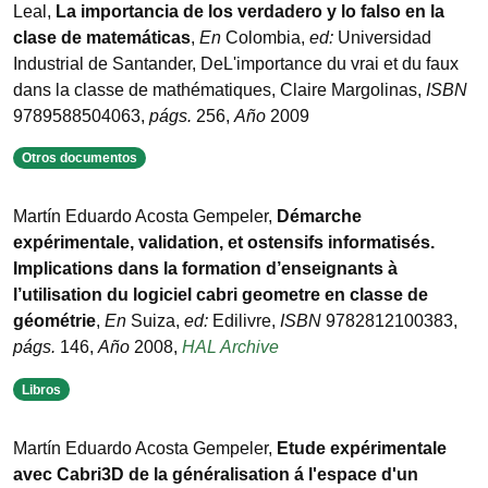
Leal
,
La importancia de los verdadero y lo falso en la
clase de matemáticas
,
En
Colombia
,
ed:
Universidad
Industrial de Santander
,
DeL'importance du vrai et du faux
dans la classe de mathématiques
,
Claire Margolinas
,
ISBN
9789588504063
,
págs.
256
,
Año
2009
Otros documentos
Martín Eduardo Acosta Gempeler
,
Démarche
expérimentale, validation, et ostensifs informatisés.
Implications dans la formation d’enseignants à
l’utilisation du logiciel cabri geometre en classe de
géométrie
,
En
Suiza
,
ed:
Edilivre
,
ISBN
9782812100383
,
págs.
146
,
Año
2008
,
HAL Archive
Libros
Martín Eduardo Acosta Gempeler
,
Etude expérimentale
avec Cabri3D de la généralisation á l'espace d'un