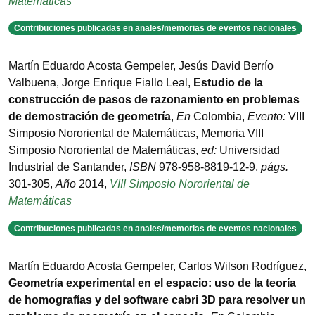
Matemáticas
Contribuciones publicadas en anales/memorias de eventos nacionales
Martín Eduardo Acosta Gempeler, Jesús David Berrío
Valbuena, Jorge Enrique Fiallo Leal
,
Estudio de la
construcción de pasos de razonamiento en problemas
de demostración de geometría
,
En
Colombia
,
Evento:
VIII
Simposio Nororiental de Matemáticas
,
Memoria VIII
Simposio Nororiental de Matemáticas
,
ed:
Universidad
Industrial de Santander
,
ISBN
978-958-8819-12-9
,
págs.
301-305
,
Año
2014
,
VIII Simposio Nororiental de
Matemáticas
Contribuciones publicadas en anales/memorias de eventos nacionales
Martín Eduardo Acosta Gempeler, Carlos Wilson Rodríguez
,
Geometría experimental en el espacio: uso de la teoría
de homografías y del software cabri 3D para resolver un