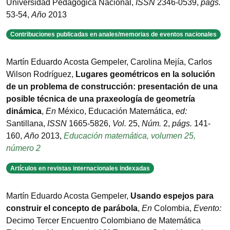
Universidad Pedagógica Nacional
,
ISSN
2346-0539
,
págs.
53-54
,
Año
2013
Contribuciones publicadas en anales/memorias de eventos nacionales
Martín Eduardo Acosta Gempeler, Carolina Mejía, Carlos
Wilson Rodríguez
,
Lugares geométricos en la solución
de un problema de construcción: presentación de una
posible técnica de una praxeología de geometría
dinámica
,
En
México
,
Educación Matemática
,
ed:
Santillana
,
ISSN
1665-5826
,
Vol.
25
,
Núm.
2
,
págs.
141-
160
,
Año
2013
,
Educación matemática, volumen 25,
número 2
Artículos en revistas internacionales indexadas
Martín Eduardo Acosta Gempeler
,
Usando espejos para
construir el concepto de parábola
,
En
Colombia
,
Evento:
Decimo Tercer Encuentro Colombiano de Matemática