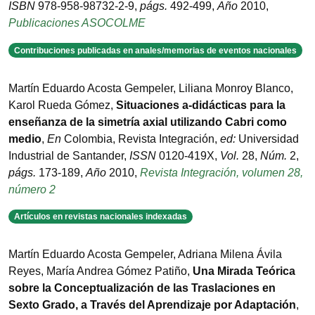
ISBN
978-958-98732-2-9
,
págs.
492-499
,
Año
2010
,
Publicaciones ASOCOLME
Contribuciones publicadas en anales/memorias de eventos nacionales
Martín Eduardo Acosta Gempeler, Liliana Monroy Blanco,
Karol Rueda Gómez
,
Situaciones a-didácticas para la
enseñanza de la simetría axial utilizando Cabri como
medio
,
En
Colombia
,
Revista Integración
,
ed:
Universidad
Industrial de Santander
,
ISSN
0120-419X
,
Vol.
28
,
Núm.
2
,
págs.
173-189
,
Año
2010
,
Revista Integración, volumen 28,
número 2
Artículos en revistas nacionales indexadas
Martín Eduardo Acosta Gempeler, Adriana Milena Ávila
Reyes, María Andrea Gómez Patiño
,
Una Mirada Teórica
sobre la Conceptualización de las Traslaciones en
Sexto Grado, a Través del Aprendizaje por Adaptación
,