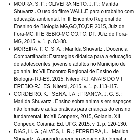
MOURA, S. F. ; OLIVEIRA NETO, J. F. ; Marilda
Shuvartz . O uso do filme WALL.E para o trabalho com
educação ambiental. In: III Encontro Regional de
Ensnino de Biologia MG,GO,TO,DF, 2015, Juiz de
Fora-MG. III EREBIO-MG,GO,TO, DF. JUiz de Fora-
MG, 2015. v. 1. p. 83-88.
MOREIRA, F. C. S. A. ; Marilda Shuvartz . Docencia
Compartilhada: Estrategias didatica para a educação
de adolescentes, jovens e adultos no Municipio de
goiania. In: VII Encontro Regional de Ensino de
Biologia- RJ-ES, 2015, Niteroi-RJ. ANAIS DO VII
EREBIO-RJ_ES. Niteroi, 2015. v. 1. p. 113-117.
CORDEIRO, K. ; SENA, I. A. ; FRANCA, J. G. S. ;
Marilda Shuvartz . Ensino sobre animais em espaços
não formais e aulas praticas para crianças do ensino
fundamental. In: XII Conpeex, 2015, Goiania. XII
Conpeex. Goiania: Ed, UFG, 2015. v. 1. p. 120-130.
DIAS, H. G. ; ALVES, L. R. ; FERREIRA, L. ; Marilda
Shuvartz . A aprendizagem no espaço não formal a