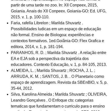
partir de uma tarde no zoo. In: XII Conpeex, 2015,
Goiania. Anais do XII Conpeex. Goiania-GO: Ed. UFG,
2015. v. 1. p. 100-110.
Faria, rafella Librelon ; Marilda Shuvartz .
Possibilidades ludicas em um espaço de educação
não formal. Ensino de Biologoa: experiências e
contextos formativos. 1ed.Goiânia-GO: Flex Grafica e
editora, 2014, v. 1, p. 181-194.
PARANHOS, R. D. ; Marilda Shuvartz . A relação entre
EA e EJA sob a perspectiva da trajetória dos
educadores. Contexto Educação, v. 1, p. 84-105, 2013.
ALMEIDA, L. ; Marilda Shuvartz ; ROCHA, J. L. ;
ARRUDA, K. M. ; SANTOS, J. B. . O Planetario como
espaço de aprendizagem. Revista da SBEnBIO, v. 5, p.
35-44, 2012.
Silva, Karolina Almeida ; Marilda Shuvartz ; OLIVEIRA,
Leandro Gonçalves . O Enfoque cts: categorias
tematicas que fundamentam o curriculo para o ensino