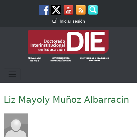
Pasar al contenido principal
Menú de cuenta de usuario
Iniciar sesión
Liz Mayoly Muñoz Albarracín
Imagen