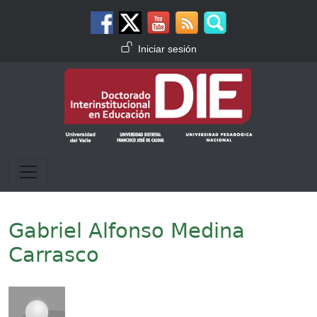
Pasar al contenido principal
Menú de cuenta de usuario
Iniciar sesión
Gabriel Alfonso Medina
Carrasco
Imagen