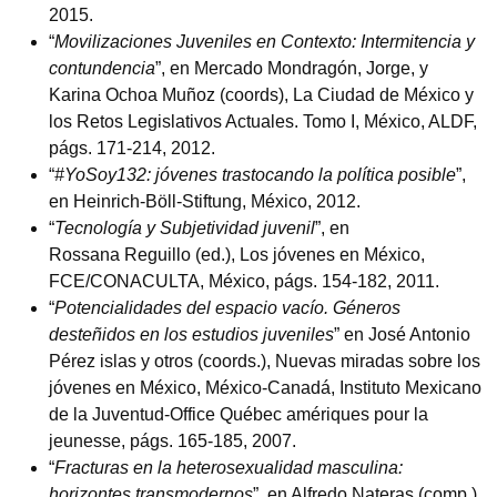
2015.
“
Movilizaciones Juveniles en Contexto: Intermitencia y
contundencia
”, en Mercado Mondragón, Jorge, y
Karina Ochoa Muñoz (coords), La Ciudad de México y
los Retos Legislativos Actuales. Tomo I, México, ALDF,
págs. 171-214, 2012.
“
#YoSoy132: jóvenes trastocando la política posible
”,
en Heinrich-Böll-Stiftung, México, 2012.
“
Tecnología y Subjetividad juvenil
”, en
Rossana Reguillo (ed.), Los jóvenes en México,
FCE/CONACULTA, México, págs. 154-182, 2011.
“
Potencialidades del espacio vacío. Géneros
desteñidos en los estudios juveniles
” en José Antonio
Pérez islas y otros (coords.), Nuevas miradas sobre los
jóvenes en México, México-Canadá, Instituto Mexicano
de la Juventud-Office Québec amériques pour la
jeunesse, págs. 165-185, 2007.
“
Fracturas en la heterosexualidad masculina:
horizontes transmodernos
”, en Alfredo Nateras (comp.),