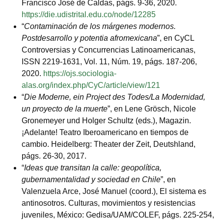
Francisco José de Caldas, págs. 9-36, 2020.
https://die.udistrital.edu.co/node/12285
“
Contaminación de los márgenes modernos.
Postdesarrollo y potentia afromexicana
”, en CyCL
Controversias y Concurrencias Latinoamericanas,
ISSN 2219-1631, Vol. 11, Núm. 19, págs. 187-206,
2020.
https://ojs.sociologia-
alas.org/index.php/CyC/article/view/121
“
Die Moderne, ein Project des Todes/La Modernidad,
un proyecto de la muerte
”, en Lene Grösch, Nicole
Gronemeyer und Holger Schultz (eds.), Magazin.
¡Adelante! Teatro Iberoamericano en tiempos de
cambio. Heidelberg: Theater der Zeit, Deutshland,
págs. 26-30, 2017.
“
Ideas que transitan la calle: geopolítica,
gubernamentalidad y sociedad en Chile
”, en
Valenzuela Arce, José Manuel (coord.), El sistema es
antinosotros. Culturas, movimientos y resistencias
juveniles, México: Gedisa/UAM/COLEF, págs. 225-254,