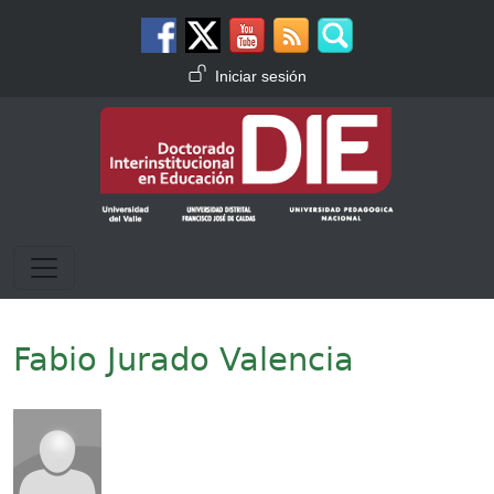
Pasar al contenido principal
Menú de cuenta de usuario
Iniciar sesión
Fabio Jurado Valencia
Imagen