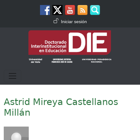
Pasar al contenido principal
Menú de cuenta de usuario
Iniciar sesión
Astrid Mireya Castellanos
Millán
Imagen