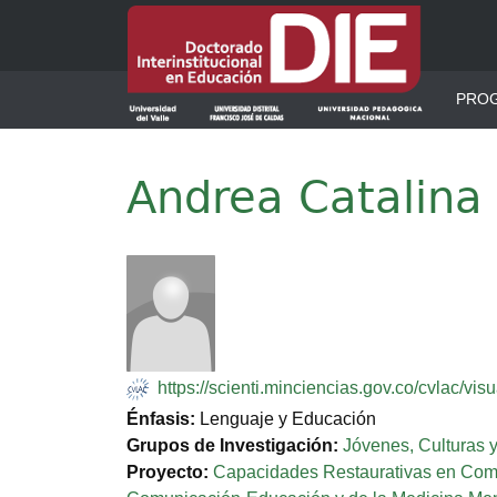
Pasar al contenido principal
Men
PRO
Andrea Catalina
Imagen
https://scienti.minciencias.gov.co/cvlac/
Énfasis:
Lenguaje y Educación
Grupos de Investigación:
Jóvenes, Culturas 
Proyecto:
Capacidades Restaurativas en Compa