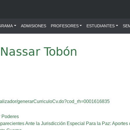
ú principal
GRAMA
ADMISIONES
PROFESORES
ESTUDIANTES
SE
 Nassar Tobón
visualizador/generarCurriculoCv.do?cod_rh=0001616835
y Poderes
recientes Ante la Jurisdicción Especial Para la Paz: Aporte