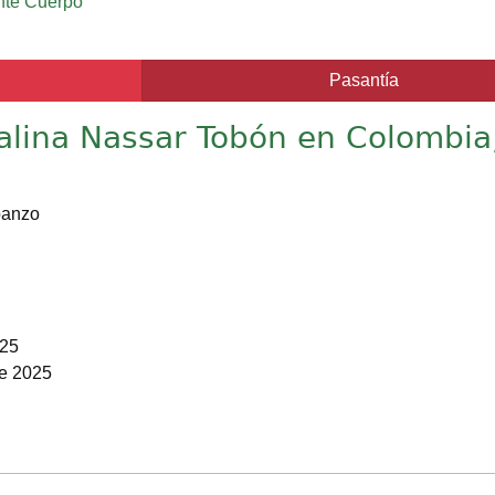
nte Cuerpo
Pasantía
alina Nassar Tobón en Colombia
banzo
025
de 2025