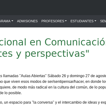
ú principal
GRAMA
ADMISIONES
PROFESORES
ESTUDIANTES
SE
acional en Comunicaci
tes y perspectivas"
las llamadas "Aulas Abiertas" Sábado 26 y domingo 27 de agosto
o que viven esos modos de ser/sentipensar/hacer, en donde los 
se quiere, de modo más radical en la cultura del común, de lo popu
de lo posible.
io, un espacio para "la conversa" y el intercambio de ideas y 