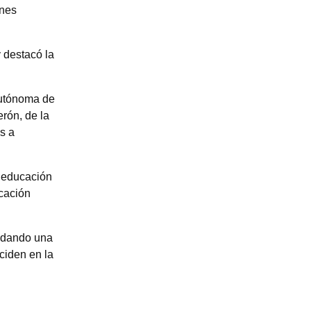
ones
 destacó la
Autónoma de
rón, de la
s a
a educación
ucación
lidando una
ciden en la