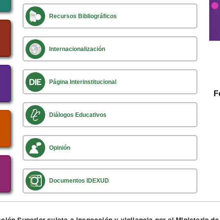
Recursos Bibliográficos
Internacionalización
Página Interinstitucional
F
Diálogos Educativos
Opinión
Documentos IDEXUD
ción Superior sujeta a inspección y vigilancia por el Ministerio 