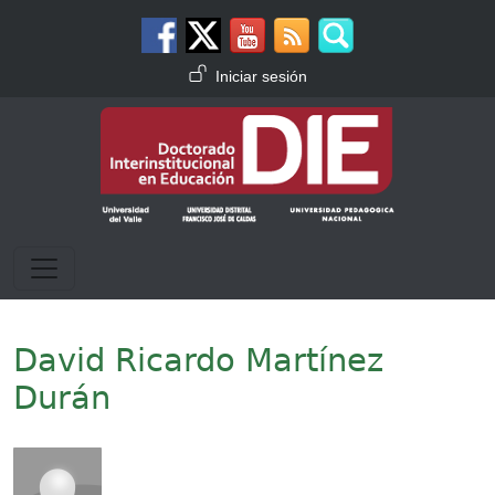
Pasar al contenido principal
Menú de cuenta de usuario
Iniciar sesión
David Ricardo Martínez
Durán
Imagen